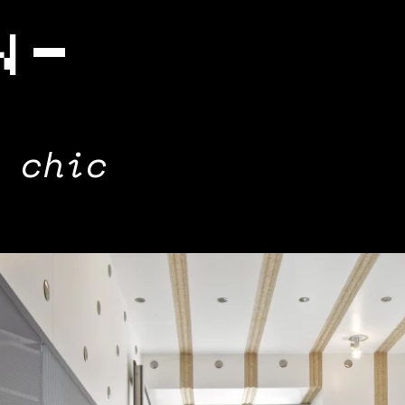
N
 chic