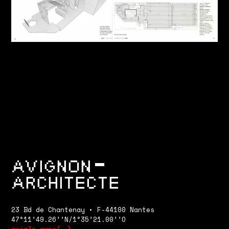
AVIGNON
ARCHITECTE
23 Bd de Chantenay • F-44100 Nantes
47°11’49.26’’N/1°35’21.00’’O
google maps