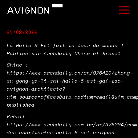
AVIGNON
21/02/2022
La Halle 6 Est fait le tour du monde !
Publiée sur ArchDaily Chine et Brésil :
Chine :
https://www.archdaily.cn/cn/976420/zhong-
su-gong-ye-li-shi-halle-6-est-gai-zao-
avignon-architecte?
utm_source=offices&utm_medium=email&utm_cam
published
Brésil :
https://www.archdaily.com.br/br/976204/rem
dos-escritorios-halle-6-est-avignon-